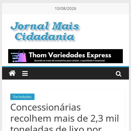
Pular
10/08/2026
para
o
conteúdo
Jornal
Mais
Cidadania
Informação
na
Medida
Variedades
Concessionárias
Certa!
recolhem mais de 2,3 mil
toneladas de lixo por