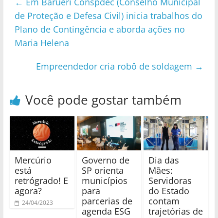
←
Em Barueri Conspdec (Conselho Municipal
de Proteção e Defesa Civil) inicia trabalhos do
Plano de Contingência e aborda ações no
Maria Helena
Empreendedor cria robô de soldagem
→
Você pode gostar também
Mercúrio
Governo de
Dia das
está
SP orienta
Mães:
retrógrado! E
municípios
Servidoras
agora?
para
do Estado
parcerias de
contam
24/04/2023
agenda ESG
trajetórias de