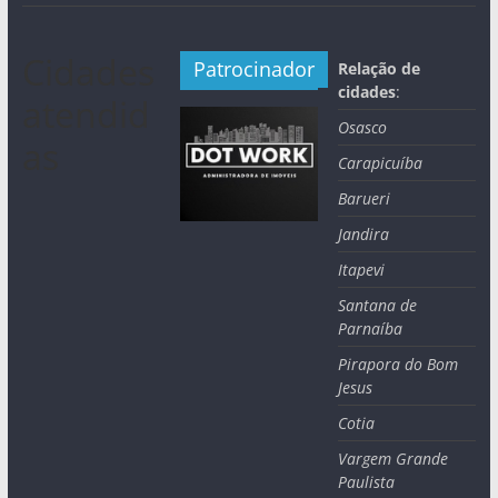
Cidades
Patrocinador
Relação de
cidades
:
atendid
Osasco
as
Carapicuíba
Barueri
Jandira
Itapevi
Santana de
Parnaíba
Pirapora do Bom
Jesus
Cotia
Vargem Grande
Paulista