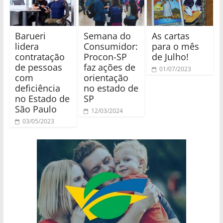
Barueri
Semana do
As cartas
lidera
Consumidor:
para o mês
contratação
Procon-SP
de Julho!
de pessoas
faz ações de
01/07/2023
com
orientação
deficiência
no estado de
no Estado de
SP
São Paulo
12/03/2024
03/05/2023