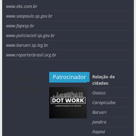
www.ebc.com.br
www.saopaulo.sp.gov.br
www.fapesp.br
www.policiacivil.sp.gov.br
www.barueri.sp.leg.br
www.reporterbrasil.org.br
Cidades
Patrocinador
Relação de
cidades
:
atendid
Osasco
as
Carapicuíba
Barueri
Jandira
Itapevi