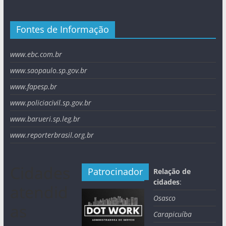
Fontes de Informação
www.ebc.com.br
www.saopaulo.sp.gov.br
www.fapesp.br
www.policiacivil.sp.gov.br
www.barueri.sp.leg.br
www.reporterbrasil.org.br
Cidades
Patrocinador
Relação de
cidades
:
atendid
Osasco
as
Carapicuíba