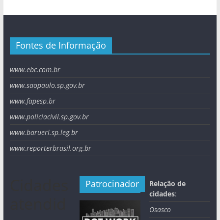
Fontes de Informação
www.ebc.com.br
www.saopaulo.sp.gov.br
www.fapesp.br
www.policiacivil.sp.gov.br
www.barueri.sp.leg.br
www.reporterbrasil.org.br
Cidades
Patrocinador
Relação de
cidades
:
atendid
Osasco