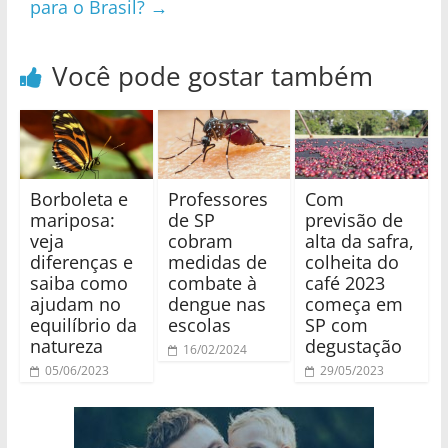
para o Brasil?
→
Você pode gostar também
Borboleta e
Professores
Com
mariposa:
de SP
previsão de
veja
cobram
alta da safra,
diferenças e
medidas de
colheita do
saiba como
combate à
café 2023
ajudam no
dengue nas
começa em
equilíbrio da
escolas
SP com
natureza
degustação
16/02/2024
05/06/2023
29/05/2023