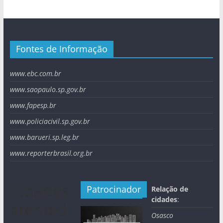
Fontes de Informação
www.ebc.com.br
www.saopaulo.sp.gov.br
www.fapesp.br
www.policiacivil.sp.gov.br
www.barueri.sp.leg.br
www.reporterbrasil.org.br
Cidades
Patrocinador
Relação de
cidades
:
atendid
Osasco