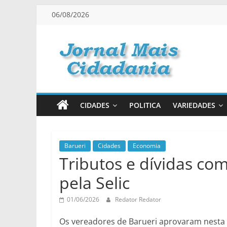
Pular
06/08/2026
para
o
conteúdo
Jornal
Mais
CIDADES
POLITICA
VARIEDADES
Cidadania
Informação
Barueri
Cidades
Economia
Tributos e dívidas com
na
Medida
pela Selic
Certa!
01/06/2026
Redator Redator
Os vereadores de Barueri aprovaram nesta 