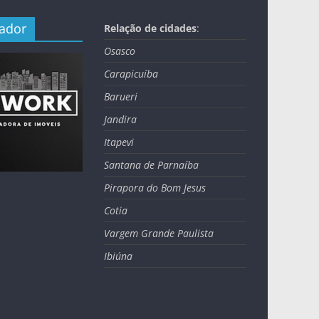
nador
Relação de cidades
:
Osasco
Carapicuíba
Barueri
Jandira
Itapevi
Santana de Parnaíba
Pirapora do Bom Jesus
Cotia
Vargem Grande Paulista
Ibiúna