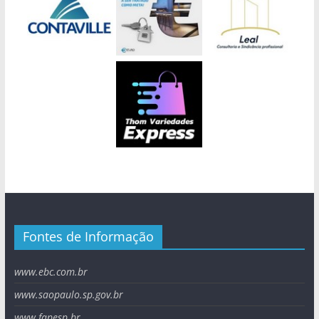
Fontes de Informação
www.ebc.com.br
www.saopaulo.sp.gov.br
www.fapesp.br