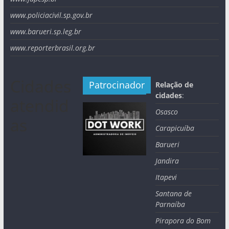
www.policiacivil.sp.gov.br
www.barueri.sp.leg.br
www.reporterbrasil.org.br
Cidades
Patrocinador
Relação de
cidades
:
atendid
Osasco
as
Carapicuíba
Barueri
Jandira
Itapevi
Santana de
Parnaíba
Pirapora do Bom