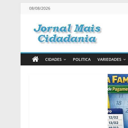
Pular
08/08/2026
para
o
conteúdo
Jornal
Mais
CIDADES
POLITICA
VARIEDADES
Cidadania
Informação
na
Medida
Certa!