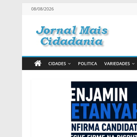
Pular
08/08/2026
para
o
conteúdo
Jornal
Mais
CIDADES
POLITICA
VARIEDADES
Cidadania
Informação
na
Medida
Certa!