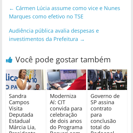
←
Cármen Lúcia assume como vice e Nunes
Marques como efetivo no TSE
Audiência pública avalia despesas e
investimentos da Prefeitura
→
Você pode gostar também
Sandra
Moderniza
Governo de
Campos
Aí: CIT
SP assina
Visita
convida para
contrato
Deputada
celebração
para
Estadual
de dois anos
conclusão
Márcia Lia,
do Programa
total do