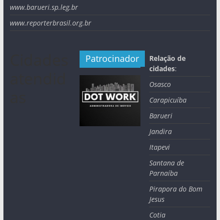
www.barueri.sp.leg.br
www.reporterbrasil.org.br
Cidades
Patrocinador
Relação de
cidades
:
atendid
Osasco
as
Carapicuíba
Barueri
Jandira
Itapevi
Santana de
Parnaíba
Pirapora do Bom
Jesus
Cotia