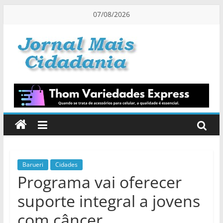
Pular
07/08/2026
para
o
conteúdo
Jornal
Mais
Cidadania
Informação
na
Medida
Barueri
Cidades
Programa vai oferecer
Certa!
suporte integral a jovens
com câncer