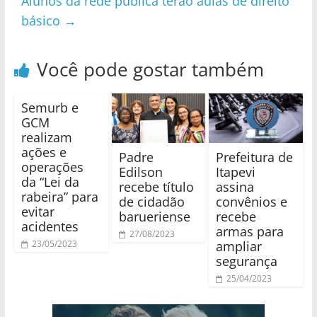
Alunos da rede pública terão aulas de direito
básico
→
Você pode gostar também
Semurb e
GCM
realizam
ações e
Padre
Prefeitura de
operações
Edilson
Itapevi
da “Lei da
recebe título
assina
rabeira” para
de cidadão
convênios e
evitar
barueriense
recebe
acidentes
armas para
27/08/2023
ampliar
23/05/2023
segurança
25/04/2023