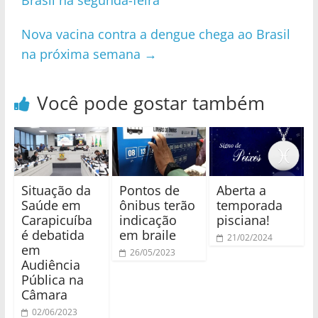
Nova vacina contra a dengue chega ao Brasil
na próxima semana
→
Você pode gostar também
Situação da
Pontos de
Aberta a
Saúde em
ônibus terão
temporada
Carapicuíba
indicação
pisciana!
é debatida
em braile
21/02/2024
em
26/05/2023
Audiência
Pública na
Câmara
02/06/2023