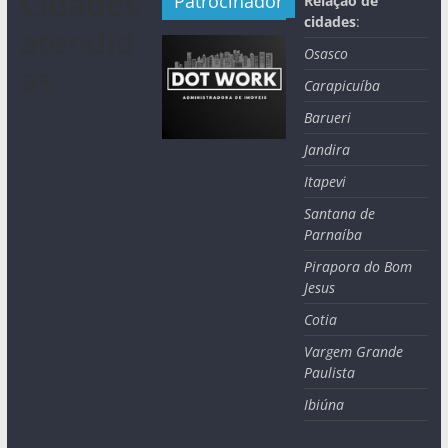
Cidades
Patrocinador
Relação de
cidades
:
atendid
Osasco
as
Carapicuíba
Barueri
Jandira
Itapevi
Santana de
Parnaíba
Pirapora do Bom
Jesus
Cotia
Vargem Grande
Paulista
Ibiúna