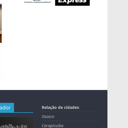
nador
Relação de cidades
:
Osasco
Carapicuíba