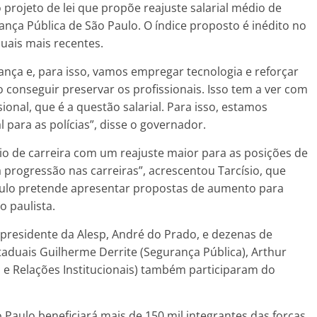
o projeto de lei que propõe reajuste salarial médio de
ança Pública de São Paulo. O índice proposto é inédito no
uais mais recentes.
nça e, para isso, vamos empregar tecnologia e reforçar
o conseguir preservar os profissionais. Isso tem a ver com
onal, que é a questão salarial. Para isso, estamos
 para as polícias”, disse o governador.
ício de carreira com um reajuste maior para as posições de
progressão nas carreiras”, acrescentou Tarcísio, que
ulo pretende apresentar propostas de aumento para
o paulista.
presidente da Alesp, André do Prado, e dezenas de
taduais Guilherme Derrite (Segurança Pública), Arthur
o e Relações Institucionais) também participaram do
Paulo beneficiará mais de 150 mil integrantes das forças