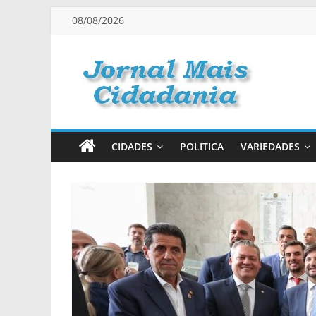
Pular
08/08/2026
para
o
conteúdo
Jornal
Mais
CIDADES
POLITICA
VARIEDADES
Cidadania
Informação
na
Medida
Certa!