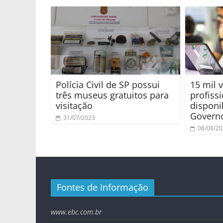
Polícia Civil de SP possui
15 mil 
três museus gratuitos para
profiss
visitação
disponi
Govern
31/07/2023
08/08/2
Fontes de Informação
www.ebc.com.br