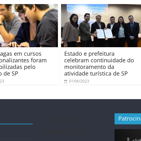
vagas em cursos
Estado e prefeitura
ionalizantes foram
celebram continuidade do
bilizadas pelo
monitoramento da
o de SP
atividade turística de SP
023
01/06/2023
Cidades
Patroci
atendidas