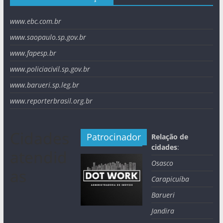
www.ebc.com.br
www.saopaulo.sp.gov.br
www.fapesp.br
www.policiacivil.sp.gov.br
www.barueri.sp.leg.br
www.reporterbrasil.org.br
Cidades
Patrocinador
Relação de
cidades
:
atendid
Osasco
as
Carapicuíba
Barueri
Jandira