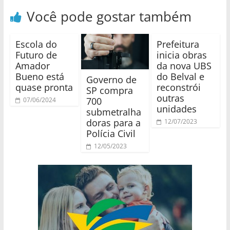
Você pode gostar também
Escola do
Prefeitura
Futuro de
inicia obras
Amador
da nova UBS
Bueno está
do Belval e
Governo de
quase pronta
reconstrói
SP compra
outras
700
07/06/2024
unidades
submetralha
doras para a
12/07/2023
Polícia Civil
12/05/2023