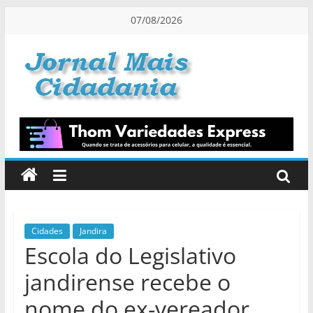
Pular
07/08/2026
para
o
conteúdo
Jornal
Mais
Cidadania
Informação
na
Medida
Cidades
Jandira
Escola do Legislativo
Certa!
jandirense recebe o
nome do ex-vereador