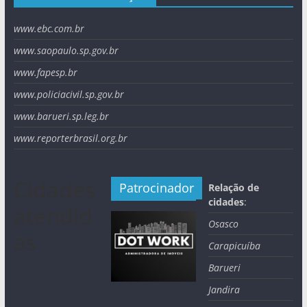
www.ebc.com.br
www.saopaulo.sp.gov.br
www.fapesp.br
www.policiacivil.sp.gov.br
www.barueri.sp.leg.br
www.reporterbrasil.org.br
Cidades
Patrocinador
Relação de
cidades
:
atendid
Osasco
as
Carapicuíba
Barueri
Jandira