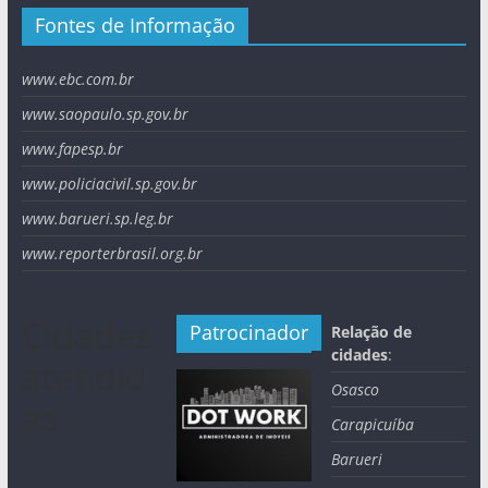
Fontes de Informação
www.ebc.com.br
www.saopaulo.sp.gov.br
www.fapesp.br
www.policiacivil.sp.gov.br
www.barueri.sp.leg.br
www.reporterbrasil.org.br
Cidades
Patrocinador
Relação de
cidades
:
atendid
Osasco
as
Carapicuíba
Barueri