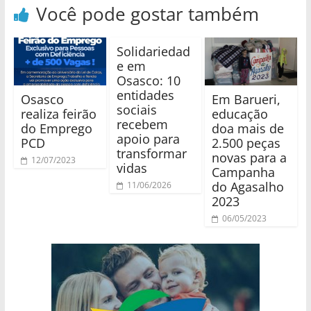
Você pode gostar também
Solidariedad
e em
Osasco: 10
entidades
Osasco
Em Barueri,
sociais
realiza feirão
educação
recebem
do Emprego
doa mais de
apoio para
PCD
2.500 peças
transformar
novas para a
12/07/2023
vidas
Campanha
do Agasalho
11/06/2026
2023
06/05/2023