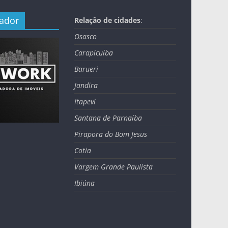
nador
Relação de cidades
:
Osasco
Carapicuíba
Barueri
Jandira
Itapevi
Santana de Parnaíba
Pirapora do Bom Jesus
Cotia
Vargem Grande Paulista
Ibiúna