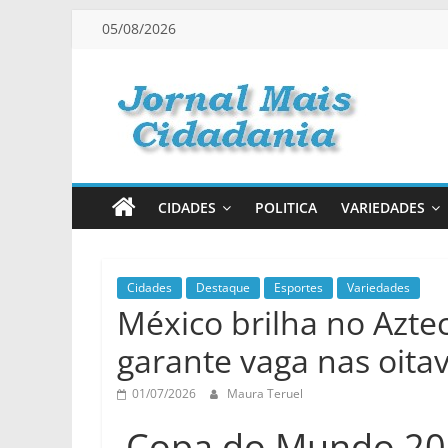
Pular
05/08/2026
para
o
conteúdo
Jornal
Mais
CIDADES
POLITICA
VARIEDADES
Cidadania
Informação
Cidades
Destaque
Esportes
Variedades
México brilha no Aztec
na
Medida
garante vaga nas oita
Certa!
01/07/2026
Maura Teruel
Copa do Mundo 20