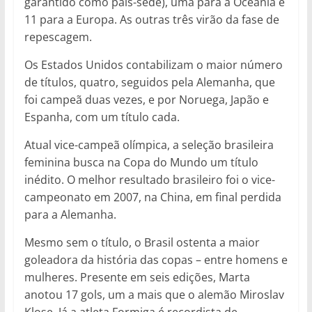
garantido como país-sede), uma para a Oceania e
11 para a Europa. As outras três virão da fase de
repescagem.
Os Estados Unidos contabilizam o maior número
de títulos, quatro, seguidos pela Alemanha, que
foi campeã duas vezes, e por Noruega, Japão e
Espanha, com um título cada.
Atual vice-campeã olímpica, a seleção brasileira
feminina busca na Copa do Mundo um título
inédito. O melhor resultado brasileiro foi o vice-
campeonato em 2007, na China, em final perdida
para a Alemanha.
Mesmo sem o título, o Brasil ostenta a maior
goleadora da história das copas – entre homens e
mulheres. Presente em seis edições, Marta
anotou 17 gols, um a mais que o alemão Miroslav
Klose. Já a atleta Formiga é recordista de