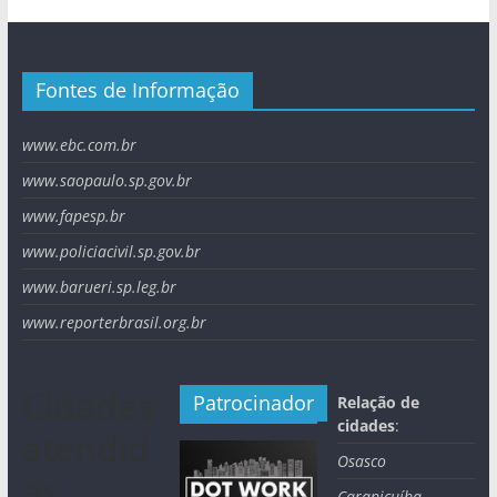
Fontes de Informação
www.ebc.com.br
www.saopaulo.sp.gov.br
www.fapesp.br
www.policiacivil.sp.gov.br
www.barueri.sp.leg.br
www.reporterbrasil.org.br
Cidades
Patrocinador
Relação de
cidades
:
atendid
Osasco
as
Carapicuíba