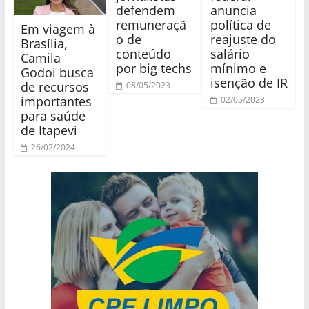
defendem
anuncia
remuneraçã
política de
Em viagem à
o de
reajuste do
Brasília,
conteúdo
salário
Camila
por big techs
mínimo e
Godoi busca
isenção de IR
de recursos
08/05/2023
importantes
02/05/2023
para saúde
de Itapevi
26/02/2024