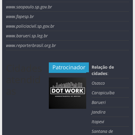
www.saopaulo.sp.gov.br
www.fapesp.br
www.policiacivil.sp.gov.br
www.barueri.sp.leg.br
www.reporterbrasil.org.br
Cidades
Patrocinador
Relação de
cidades
:
atendid
Osasco
as
Carapicuíba
Barueri
Jandira
Itapevi
Santana de