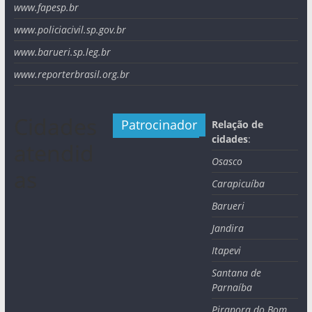
www.fapesp.br
www.policiacivil.sp.gov.br
www.barueri.sp.leg.br
www.reporterbrasil.org.br
Cidades
Patrocinador
Relação de
cidades
:
atendid
Osasco
as
Carapicuíba
Barueri
Jandira
Itapevi
Santana de
Parnaíba
Pirapora do Bom