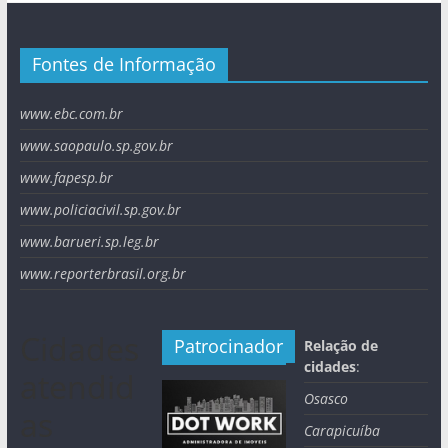
Fontes de Informação
www.ebc.com.br
www.saopaulo.sp.gov.br
www.fapesp.br
www.policiacivil.sp.gov.br
www.barueri.sp.leg.br
www.reporterbrasil.org.br
Cidades
Patrocinador
Relação de
cidades
:
atendid
Osasco
as
Carapicuíba