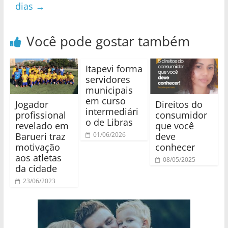
dias
→
Você pode gostar também
Itapevi forma
servidores
municipais
em curso
Jogador
Direitos do
intermediári
profissional
consumidor
o de Libras
revelado em
que você
Barueri traz
deve
01/06/2026
motivação
conhecer
aos atletas
08/05/2025
da cidade
23/06/2023