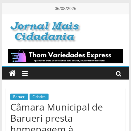
Pular
06/08/2026
para
o
conteúdo
Jornal
Mais
Cidadania
Informação
na
Medida
Barueri
Cidades
Câmara Municipal de
Certa!
Barueri presta
homenagem à