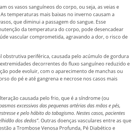
am os vasos sanguíneos do corpo, ou seja, as veias e
. As temperaturas mais baixas no inverno causam a
vasos, que diminui a passagem do sangue. Esse
nutenção da temperatura do corpo, pode desencadear
de vascular comprometida, agravando a dor, o risco de
l obstrutiva periférica, causada pelo acúmulo de gordura
 extremidades decorrentes do fluxo sanguíneo reduzido e
ição pode evoluir, com o aparecimento de manchas ou
orso do pé e até gangrena e necrose nos casos mais
lteração causada pelo frio, que é a síndrome (ou
pasmos excessivos das pequenas artérias das mãos e pés,
estresse e pelo hábito do tabagismo. Nestes casos, pacientes
elhidão dos dedos”
. Outras doenças vasculares entre as que
 estão a Trombose Venosa Profunda, Pé Diabético e