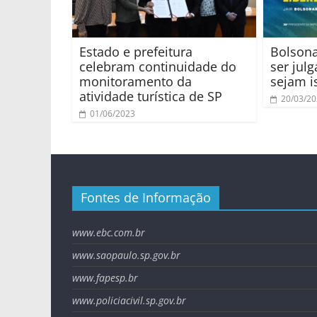
Estado e prefeitura
Bolsona
celebram continuidade do
ser jul
monitoramento da
sejam i
atividade turística de SP
20/03/2
01/06/2023
Fontes de Informação
www.ebc.com.br
www.saopaulo.sp.gov.br
www.fapesp.br
www.policiacivil.sp.gov.br