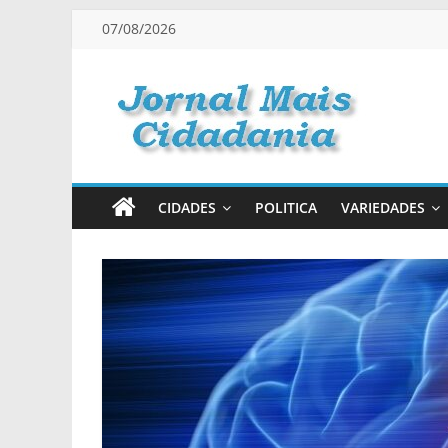
Pular
07/08/2026
para
o
conteúdo
Jornal
Mais
CIDADES
POLITICA
VARIEDADES
Cidadania
Informação
na
Medida
Certa!