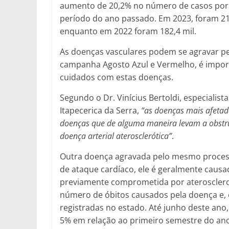
aumento de 20,2% no número de casos por 
período do ano passado. Em 2023, foram 21
enquanto em 2022 foram 182,4 mil.
As doenças vasculares podem se agravar pel
campanha Agosto Azul e Vermelho, é import
cuidados com estas doenças.
Segundo o Dr. Vinícius Bertoldi, especialist
Itapecerica da Serra,
“as doenças mais afetadas
doenças que de alguma maneira levam a obstru
doença arterial aterosclerótica”
.
Outra doença agravada pelo mesmo proces
de ataque cardíaco, ele é geralmente caus
previamente comprometida por ateroscler
número de óbitos causados pela doença e,
registradas no estado. Até junho deste ano
5% em relação ao primeiro semestre do an