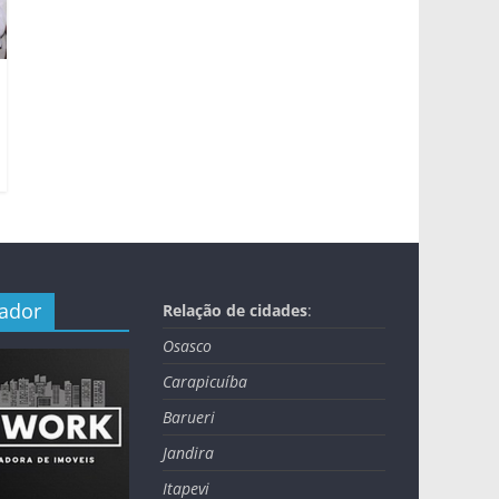
nador
Relação de cidades
:
Osasco
Carapicuíba
Barueri
Jandira
Itapevi