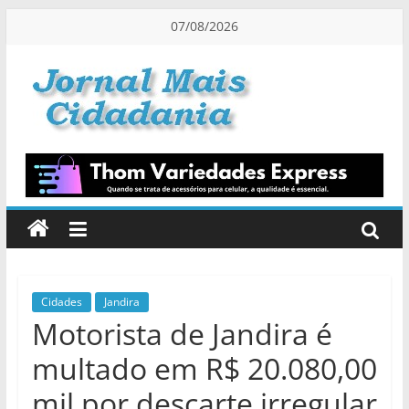
Pular
07/08/2026
para
o
conteúdo
Jornal
Mais
Cidadania
Informação
na
Medida
Cidades
Jandira
Motorista de Jandira é
Certa!
multado em R$ 20.080,00
mil por descarte irregular