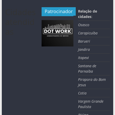
Cidades
Patrocinador
Relação de
cidades
:
atendid
Osasco
as
Carapicuíba
Barueri
Jandira
Itapevi
Santana de
Parnaíba
Pirapora do Bom
Jesus
Cotia
Vargem Grande
Paulista
Ibiúna