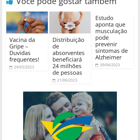
Você pode gostar também
Estudo
aponta que
musculação
pode
Vacina da
Distribuição
prevenir
Gripe –
de
sintomas de
Duvidas
absorventes
Alzheimer
frequentes!
beneficiará
24 milhões
09/06/2023
29/05/2023
de pessoas
21/06/2023