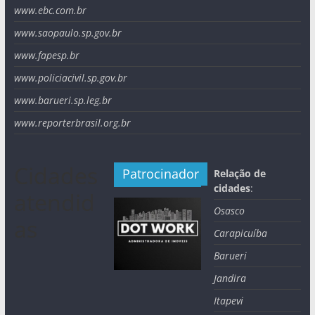
www.ebc.com.br
www.saopaulo.sp.gov.br
www.fapesp.br
www.policiacivil.sp.gov.br
www.barueri.sp.leg.br
www.reporterbrasil.org.br
Cidades
Patrocinador
Relação de
cidades
:
atendid
Osasco
as
Carapicuíba
Barueri
Jandira
Itapevi