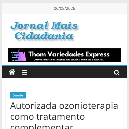
Pular
06/08/2026
para
o
conteúdo
Jornal
Mais
Cidadania
Informação
na
Medida
Saúde
Autorizada ozonioterapia
Certa!
como tratamento
complementar