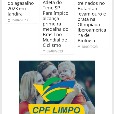
Atleta do
do agasalho
treinados no
Time SP
2023 em
Butantan
Paralímpico
Jandira
levam ouro e
alcança
prata na
25/04/2023
primeira
Olimpíada
medalha do
Iberoamerica
Brasil no
na de
Mundial de
Biologia
Ciclismo
18/09/2023
08/08/2023