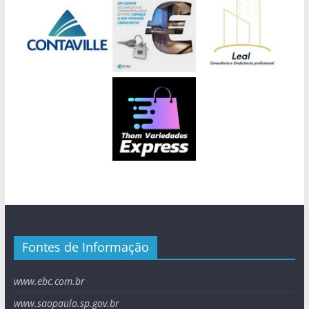
Fontes de Informação
www.ebc.com.br
www.saopaulo.sp.gov.br