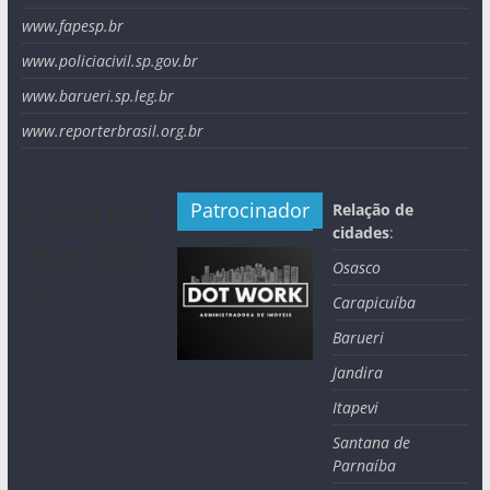
www.fapesp.br
www.policiacivil.sp.gov.br
www.barueri.sp.leg.br
www.reporterbrasil.org.br
Cidades
Patrocinador
Relação de
cidades
:
atendid
Osasco
as
Carapicuíba
Barueri
Jandira
Itapevi
Santana de
Parnaíba