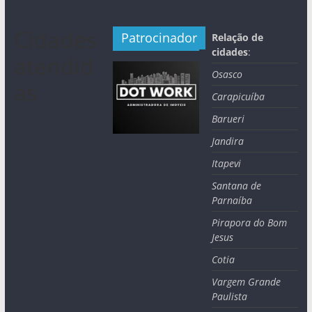
Cidades
Patrocinador
Relação de
cidades
:
atendid
Osasco
as
Carapicuíba
Barueri
Jandira
Itapevi
Santana de
Parnaíba
Pirapora do Bom
Jesus
Cotia
Vargem Grande
Paulista