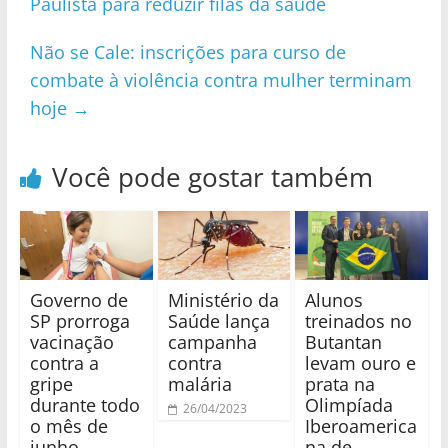
Paulista para reduzir filas da saúde
Não se Cale: inscrições para curso de
combate à violência contra mulher terminam
hoje
→
Você pode gostar também
Governo de
Ministério da
Alunos
SP prorroga
Saúde lança
treinados no
vacinação
campanha
Butantan
contra a
contra
levam ouro e
gripe
malária
prata na
durante todo
Olimpíada
26/04/2023
o mês de
Iberoamerica
junho
na de