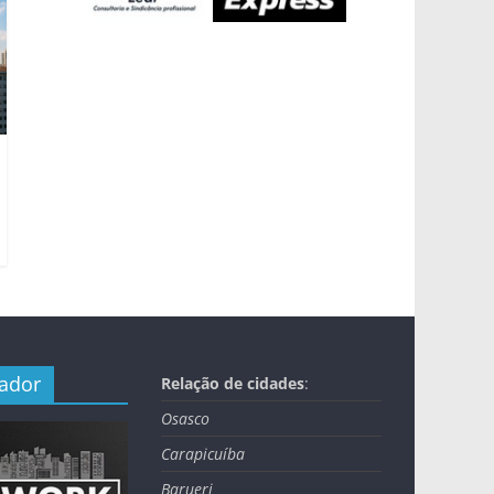
nador
Relação de cidades
:
Osasco
Carapicuíba
Barueri