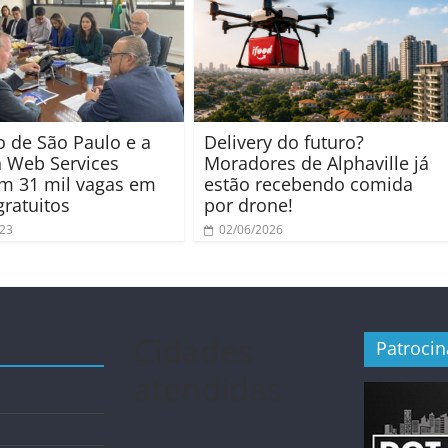
 de São Paulo e a
Delivery do futuro?
 Web Services
Moradores de Alphaville já
m 31 mil vagas em
estão recebendo comida
gratuitos
por drone!
023
02/06/2026
Cidades
Patroci
atendidas