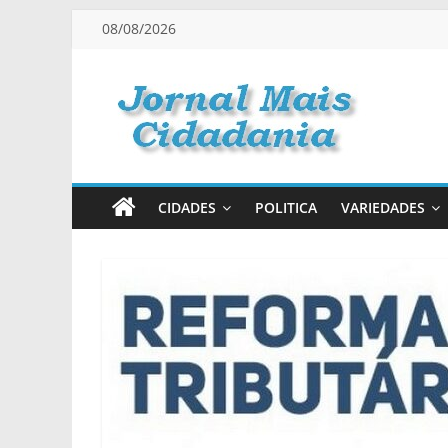
Pular
08/08/2026
para
o
conteúdo
Jornal
Mais
CIDADES
POLITICA
VARIEDADES
Cidadania
Informação
na
Medida
Certa!