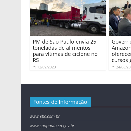
PM de São Paulo envia 25
Governo
toneladas de alimentos
Amazon
para vítimas de ciclone no
oferece
RS
cursos 
12/09/2023
24/08/2
Fontes de Informação
www.ebc.com.br
www.saopaulo.sp.gov.br