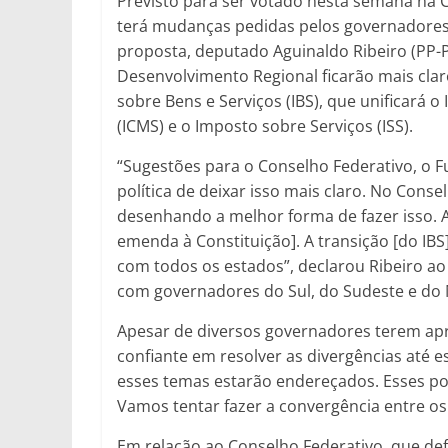
Previsto para ser votado nesta semana na C
terá mudanças pedidas pelos governadores, c
proposta, deputado Aguinaldo Ribeiro (PP-P
Desenvolvimento Regional ficarão mais clar
sobre Bens e Serviços (IBS), que unificará 
(ICMS) e o Imposto sobre Serviços (ISS).
“Sugestões para o Conselho Federativo, o
política de deixar isso mais claro. No Cons
desenhando a melhor forma de fazer isso. A
emenda à Constituição]. A transição [do IB
com todos os estados”, declarou Ribeiro a
com governadores do Sul, do Sudeste e do 
Apesar de diversos governadores terem apre
confiante em resolver as divergências até e
esses temas estarão endereçados. Esses po
Vamos tentar fazer a convergência entre os 
Em relação ao Conselho Federativo, que defin