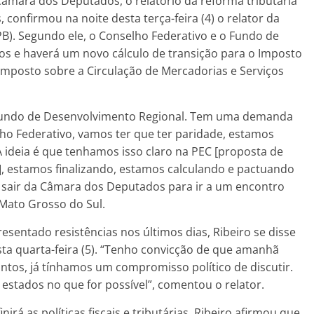
âmara dos Deputados, o relatório da reforma tributária
onfirmou na noite desta terça-feira (4) o relator da
B). Segundo ele, o Conselho Federativo e o Fundo de
os e haverá um novo cálculo de transição para o Imposto
o Imposto sobre a Circulação de Mercadorias e Serviços
 Fundo de Desenvolvimento Regional. Tem uma demanda
elho Federativo, vamos ter que ter paridade, estamos
 ideia é que tenhamos isso claro na PEC [proposta de
S], estamos finalizando, estamos calculando e pactuando
o sair da Câmara dos Deputados para ir a um encontro
Mato Grosso do Sul.
sentado resistências nos últimos dias, Ribeiro se disse
sta quarta-feira (5). “Tenho convicção de que amanhã
ntos, já tínhamos um compromisso político de discutir.
estados no que for possível”, comentou o relator.
irá as políticas fiscais e tributárias, Ribeiro afirmou que