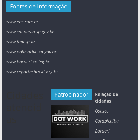
Fontes de Informação
www.ebc.com.br
www.saopaulo.sp.gov.br
www.fapesp.br
www.policiacivil.sp.gov.br
www.barueri.sp.leg.br
www.reporterbrasil.org.br
Cidades
Patrocinador
Relação de
cidades
:
atendid
Osasco
as
Carapicuíba
Barueri