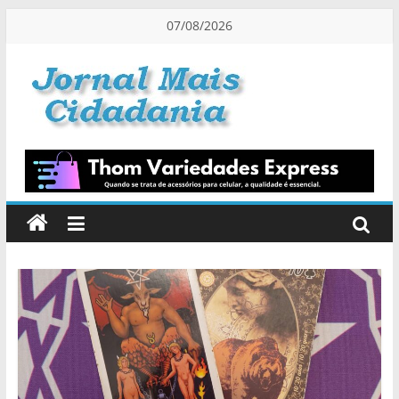
Pular
07/08/2026
para
o
conteúdo
Jornal
Mais
Cidadania
Informação
na
Medida
Certa!