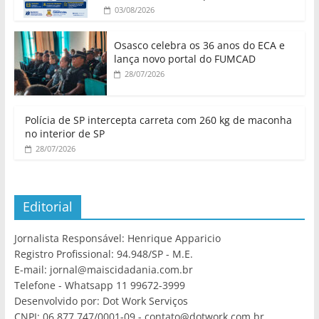
03/08/2026
Osasco celebra os 36 anos do ECA e
lança novo portal do FUMCAD
28/07/2026
Polícia de SP intercepta carreta com 260 kg de maconha
no interior de SP
28/07/2026
Editorial
Jornalista Responsável: Henrique Apparicio
Registro Profissional: 94.948/SP - M.E.
E-mail: jornal@maiscidadania.com.br
Telefone - Whatsapp 11 99672-3999
Desenvolvido por: Dot Work Serviços
CNPJ: 06.877.747/0001-09 - contato@dotwork.com.br