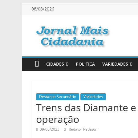
Pular
08/08/2026
para
o
conteúdo
Jornal
Mais
CIDADES
POLITICA
VARIEDADES
Cidadania
Informação
na
Destaque Secundário
Variedades
Medida
Trens das Diamante e
Certa!
operação
09/06/2023
Redator Redator