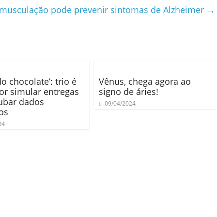
 musculação pode prevenir sintomas de Alzheimer
→
o chocolate’: trio é
Vênus, chega agora ao
or simular entregas
signo de áries!
ubar dados
09/04/2024
os
24