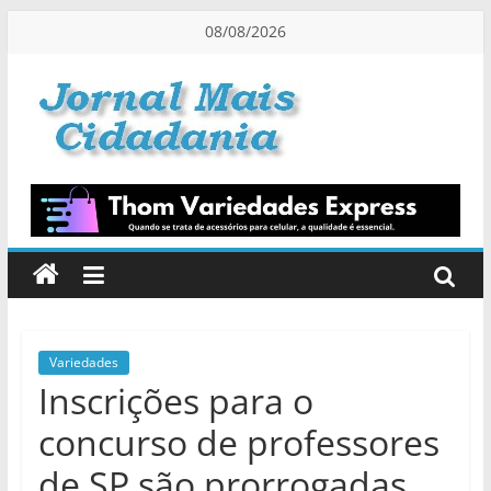
Pular
08/08/2026
para
o
conteúdo
Jornal
Mais
Cidadania
Informação
na
Medida
Variedades
Inscrições para o
Certa!
concurso de professores
de SP são prorrogadas