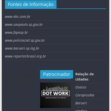
Fontes de Informação
www.ebc.com.br
www.saopaulo.sp.gov.br
www.fapesp.br
www.policiacivil.sp.gov.br
www.barueri.sp.leg.br
www.reporterbrasil.org.br
Cidades
Patrocinador
Relação de
cidades
:
atendid
Osasco
as
Carapicuíba
Barueri
Jandira