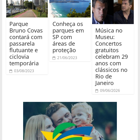
Parque
Conheça os
Música no
Bruno Covas
parques em
Museu:
contará com
SP com
Concertos
passarela
áreas de
gratuitos
flutuante e
proteção
celebram 29
ciclovia
21/06/2023
anos com
temporária
clássicos no
03/08/2023
Rio de
Janeiro
09/06/2026