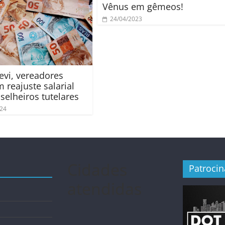
Vênus em gêmeos!
24/04/2023
evi, vereadores
 reajuste salarial
selheiros tutelares
024
Cidades
Patroci
atendidas