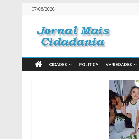
Pular
07/08/2026
para
o
conteúdo
Jornal
Mais
CIDADES
POLITICA
VARIEDADES
Cidadania
Informação
na
Medida
Certa!