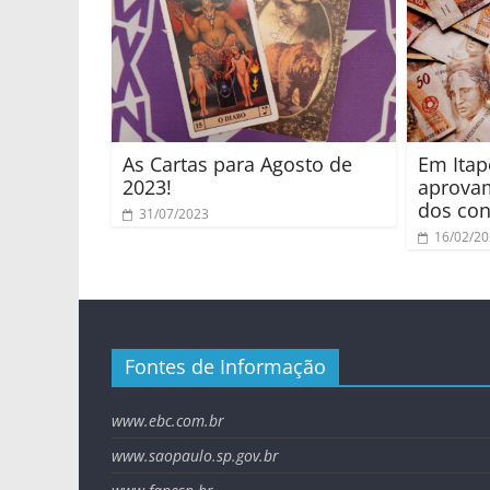
As Cartas para Agosto de
Em Itap
2023!
aprovam
dos con
31/07/2023
16/02/2
Fontes de Informação
www.ebc.com.br
www.saopaulo.sp.gov.br