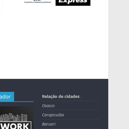
nador
Relação de cidades
:
Osasco
Carapicuíba
Barueri