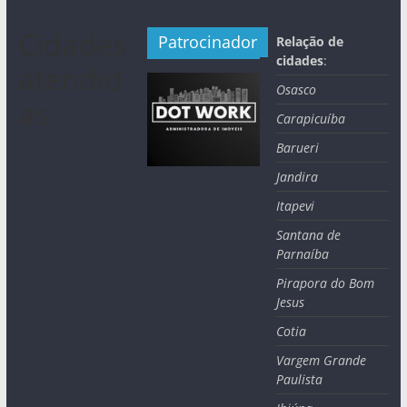
Cidades
Patrocinador
Relação de
cidades
:
atendid
Osasco
as
Carapicuíba
Barueri
Jandira
Itapevi
Santana de
Parnaíba
Pirapora do Bom
Jesus
Cotia
Vargem Grande
Paulista