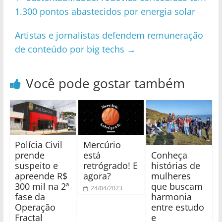
1.300 pontos abastecidos por energia solar
Artistas e jornalistas defendem remuneração
de conteúdo por big techs
→
Você pode gostar também
Polícia Civil
Mercúrio
Conheça
prende
está
histórias de
suspeito e
retrógrado! E
mulheres
apreende R$
agora?
que buscam
300 mil na 2ª
24/04/2023
harmonia
fase da
entre estudo
Operação
e
Fractal