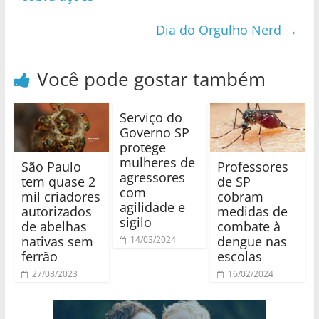
Dia do Orgulho Nerd
→
Você pode gostar também
Serviço do
Governo SP
protege
mulheres de
São Paulo
Professores
agressores
tem quase 2
de SP
com
mil criadores
cobram
agilidade e
autorizados
medidas de
sigilo
de abelhas
combate à
nativas sem
dengue nas
14/03/2024
ferrão
escolas
27/08/2023
16/02/2024