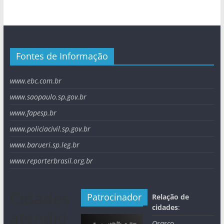
Fontes de Informação
www.ebc.com.br
www.saopaulo.sp.gov.br
www.fapesp.br
www.policiacivil.sp.gov.br
www.barueri.sp.leg.br
www.reporterbrasil.org.br
Cidades
Patrocinador
Relação de
cidades
:
atendid
Osasco