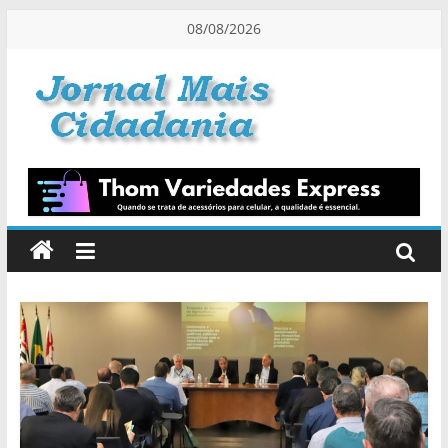
Pular
08/08/2026
para
o
conteúdo
Jornal
Mais
Cidadania
Informação
na
Medida
Certa!