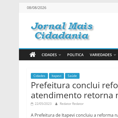
Pular
08/08/2026
para
o
conteúdo
Jornal
Mais
CIDADES
POLITICA
VARIEDADES
Cidadania
Informação
Cidades
Itapevi
Saúde
Prefeitura conclui ref
na
Medida
atendimento retorna n
Certa!
22/05/2023
Redator Redator
A Prefeitura de Itapevi concluiu a reforma 