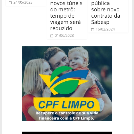
novos túneis
pública
24/05/2023
do metrô:
sobre novo
tempo de
contrato da
viagem será
Sabesp
reduzido
16/02/2024
01/06/2023