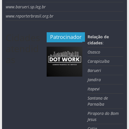
www.barueri.sp.leg.br
www.reporterbrasil.org.br
Cidades
Patrocinador
Relação de
cidades
:
atendid
Osasco
as
Carapicuíba
Barueri
Jandira
Itapevi
Santana de
Parnaíba
Pirapora do Bom
Jesus
Cotia