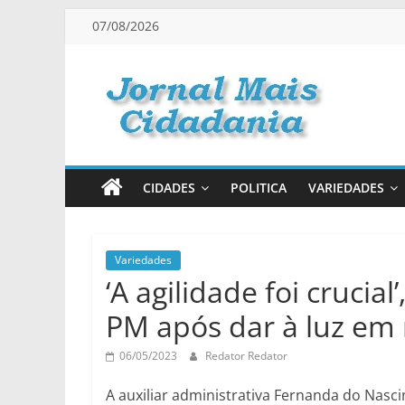
Pular
07/08/2026
para
o
conteúdo
Jornal
Mais
CIDADES
POLITICA
VARIEDADES
Cidadania
Informação
Variedades
‘A agilidade foi crucia
na
Medida
PM após dar à luz em 
Certa!
06/05/2023
Redator Redator
A auxiliar administrativa Fernanda do Nasci