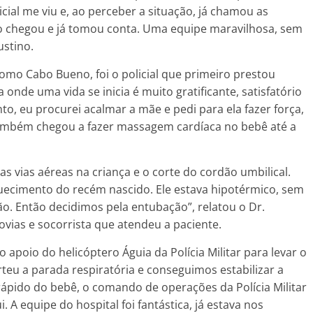
icial me viu e, ao perceber a situação, já chamou as
ro chegou e já tomou conta. Uma equipe maravilhosa, sem
ustino.
omo Cabo Bueno, foi o policial que primeiro prestou
onde uma vida se inicia é muito gratificante, satisfatório
, eu procurei acalmar a mãe e pedi para ela fazer força,
 também chegou a fazer massagem cardíaca no bebê até a
s vias aéreas na criança e o corte do cordão umbilical.
ecimento do recém nascido. Ele estava hipotérmico, sem
o. Então decidimos pela entubação”, relatou o Dr.
vias e socorrista que atendeu a paciente.
o apoio do helicóptero Águia da Polícia Militar para levar o
rteu a parada respiratória e conseguimos estabilizar a
ápido do bebê, o comando de operações da Polícia Militar
 A equipe do hospital foi fantástica, já estava nos