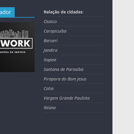
nador
Relação de cidades
:
Osasco
Carapicuíba
Barueri
Jandira
Itapevi
Santana de Parnaíba
Pirapora do Bom Jesus
Cotia
Vargem Grande Paulista
Ibiúna