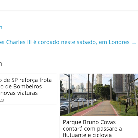
m
ei Charles III é coroado neste sábado, em Londres
→
m
 de SP reforça frota
po de Bombeiros
novas viaturas
023
Parque Bruno Covas
contará com passarela
flutuante e ciclovia