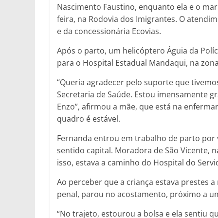
Nascimento Faustino, enquanto ela e o mar
feira, na Rodovia dos Imigrantes. O atendime
e da concessionária Ecovias.
Após o parto, um helicóptero Águia da Políci
para o Hospital Estadual Mandaqui, na zon
“Queria agradecer pelo suporte que tivemos 
Secretaria de Saúde. Estou imensamente grat
Enzo”, afirmou a mãe, que está na enfermar
quadro é estável.
Fernanda entrou em trabalho de parto por v
sentido capital. Moradora de São Vicente, na
isso, estava a caminho do Hospital do Servid
Ao perceber que a criança estava prestes a na
penal, parou no acostamento, próximo a um p
“No trajeto, estourou a bolsa e ela sentiu q