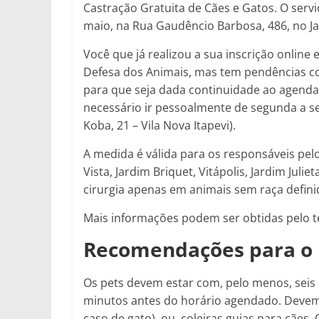
Castração Gratuita de Cães e Gatos. O serv
maio, na Rua Gaudêncio Barbosa, 486, no Jar
Você que já realizou a sua inscrição online
Defesa dos Animais, mas tem pendências c
para que seja dada continuidade ao agenda
necessário ir pessoalmente de segunda a sex
Koba, 21 – Vila Nova Itapevi).
A medida é válida para os responsáveis pelos
Vista, Jardim Briquet, Vitápolis, Jardim Jul
cirurgia apenas em animais sem raça defini
Mais informações podem ser obtidas pelo t
Recomendações para o
Os pets devem estar com, pelo menos, seis
minutos antes do horário agendado. Devem 
caso de gato), ou, coleiras guias para cãe