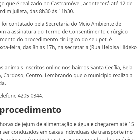
iço que é realizado no Castramóvel, acontecerá até 12 de
dim Julieta, das 8h30 às 11h30.
 e foi contatado pela Secretaria do Meio Ambiente de
om a assinatura do Termo de Consentimento cirúrgico
mento do procedimento cirúrgico do seu pet, é
ta-feira, das 8h às 17h, na secretaria (Rua Heloisa Hideko
 animais inscritos online nos bairros Santa Cecília, Bela
ieta, Cardoso, Centro. Lembrando que o município realiza a
da.
elefone 4205-0344.
 procedimento
 horas de jejum de alimentação e água e chegarem até 15
ser conduzidos em caixas individuais de transporte (no
s. Os animais só poderão estar acompanhados de um único