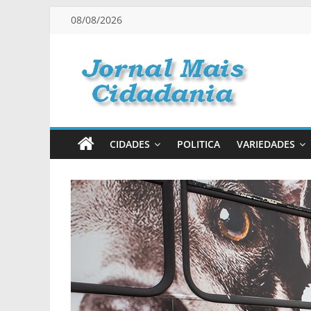
Pular
08/08/2026
para
o
conteúdo
Jornal
Mais
CIDADES
POLITICA
VARIEDADES
Cidadania
Informação
na
Medida
Certa!