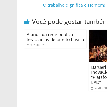
O trabalho dignifica o Homem!
Você pode gostar també
Alunos da rede pública
terão aulas de direito básico
27/08/2023
Barueri
InovaCi
“Plataf
EAD”
26/05/2