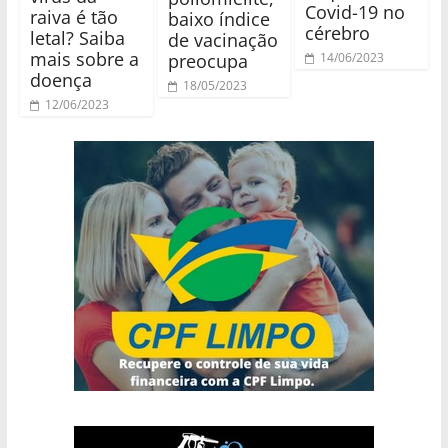
Covid-19 no
raiva é tão
baixo índice
cérebro
letal? Saiba
de vacinação
mais sobre a
preocupa
14/06/2023
doença
18/05/2023
12/06/2023