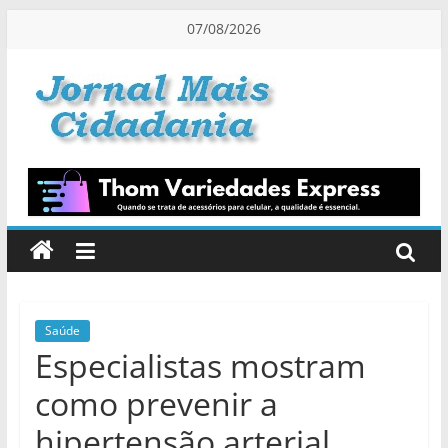
Pular
07/08/2026
para
o
conteúdo
Jornal
Mais
Cidadania
Informação
na
Medida
Saúde
Especialistas mostram
Certa!
como prevenir a
hipertensão arterial