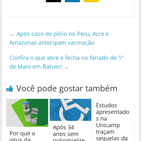
←
Após caso de pólio no Peru, Acre e
Amazonas antecipam vacinação
Confira o que abre e fecha no feriado de 1º
de Maio em Barueri
→
Você pode gostar também
Estudos
apresentado
s na
Unicamp
Após 34
traçam
Por que o
anos sem
sequelas da
vírus da
poliomielite,