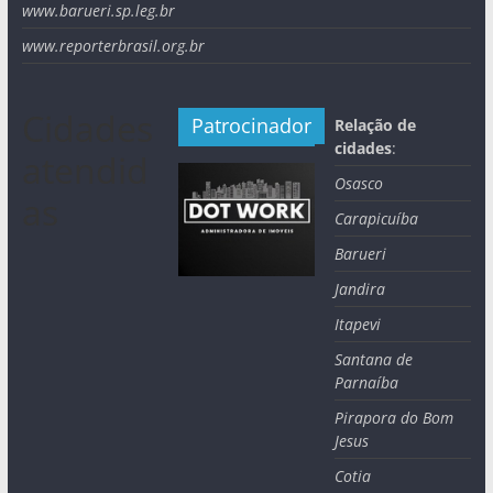
www.barueri.sp.leg.br
www.reporterbrasil.org.br
Cidades
Patrocinador
Relação de
cidades
:
atendid
Osasco
as
Carapicuíba
Barueri
Jandira
Itapevi
Santana de
Parnaíba
Pirapora do Bom
Jesus
Cotia