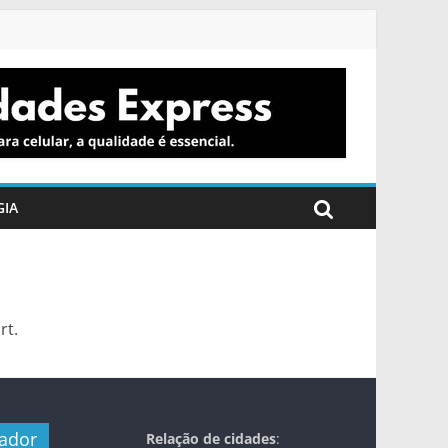
GIA
rt.
nador
Relação de cidades
: