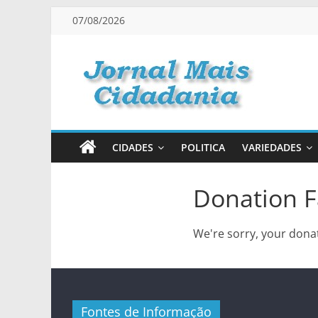
Pular
07/08/2026
para
o
conteúdo
Jornal
Mais
CIDADES
POLITICA
VARIEDADES
Cidadania
Donation F
Informação
na
We're sorry, your donat
Medida
Certa!
Fontes de Informação