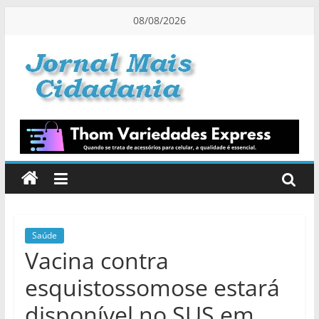
Pular
08/08/2026
para
o
conteúdo
Jornal
Mais
Cidadania
Informação
na
Medida
Saúde
Vacina contra
Certa!
esquistossomose estará
disponível no SUS em