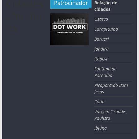
Cidades
Patrocinador
Relação de
cidades
:
atendid
Osasco
as
Carapicuíba
Barueri
Jandira
Itapevi
Santana de
Parnaíba
Pirapora do Bom
Jesus
Cotia
Vargem Grande
Paulista
Ibiúna